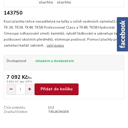
143750
Krycí plachta lehce nasaditelná na tyčky u ručně vedených zametačů řady
TK 36, TK38, TK48, TK58 Professional Class a TK48, TK58 Hydrostat.
Omezuje odhazování smetí, kamínků, vytváří řádkování a zabraňuje tak
poškození okolních předmětů, eliminuje prašnost. Pomocí plachty pro
zametací kartáč zabránít...
celý popis
Dostupnost
skladem u dodavatele
7 092 Kč
/
ks
5 861 Kč
bez DPH
Přidat do košíku
Číslo produktu:
112
Značka/Výrobce:
TIELBÜRGER