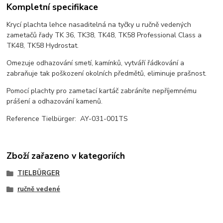
Kompletní specifikace
Krycí plachta lehce nasaditelná na tyčky u ručně vedených
zametačů řady TK 36, TK38, TK48, TK58 Professional Class a
TK48, TK58 Hydrostat.
Omezuje odhazování smetí, kamínků, vytváří řádkování a
zabraňuje tak poškození okolních předmětů, eliminuje prašnost.
Pomocí plachty pro zametací kartáč zabráníte nepříjemnému
prášení a odhazování kamenů.
Reference Tielbürger: AY-031-001TS
Zboží zařazeno v kategoriích
TIELBÜRGER
ručně vedené