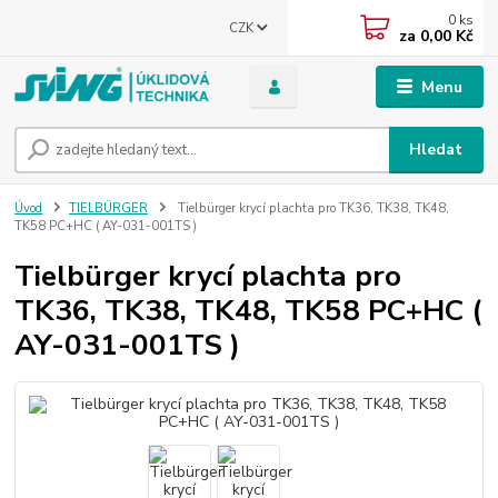
0
ks
CZK
za
0,00 Kč
Menu
Hledat
Úvod
TIELBÜRGER
Tielbürger krycí plachta pro TK36, TK38, TK48,
TK58 PC+HC ( AY-031-001TS )
Tielbürger krycí plachta pro
TK36, TK38, TK48, TK58 PC+HC (
AY-031-001TS )