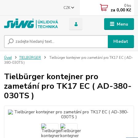
0
ks
CZK
za
0,00 Kč
Menu
Hledat
Úvod
TIELBÜRGER
Tielbürger kontejner pro zametání pro TK17 EC ( AD-
380-030TS )
Tielbürger kontejner pro
zametání pro TK17 EC ( AD-380-
030TS )