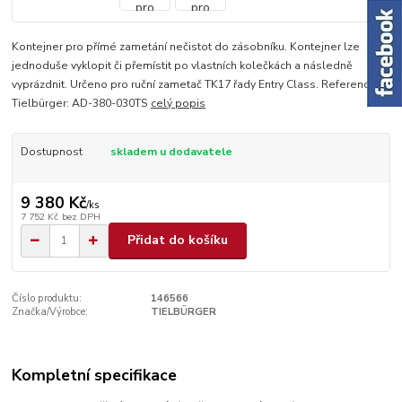
Kontejner pro přímé zametání nečistot do zásobníku. Kontejner lze
jednoduše vyklopit či přemístit po vlastních kolečkách a následně
vyprázdnit. Určeno pro ruční zametač TK17 řady Entry Class. Reference
Tielbürger: AD-380-030TS
celý popis
Dostupnost
skladem u dodavatele
9 380 Kč
/
ks
7 752 Kč
bez DPH
Přidat do košíku
Číslo produktu:
146566
Značka/Výrobce:
TIELBÜRGER
Kompletní specifikace