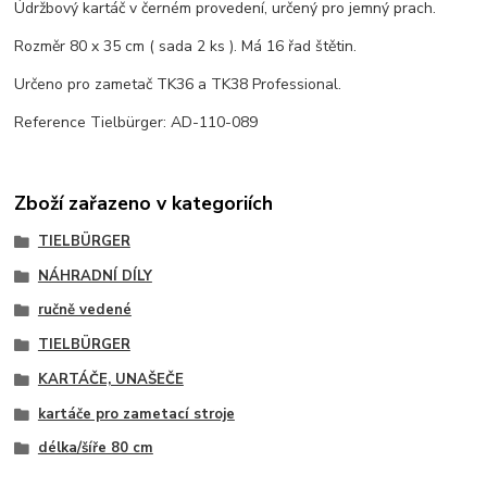
Údržbový kartáč v černém provedení, určený pro jemný prach.
Rozměr 80 x 35 cm ( sada 2 ks ). Má 16 řad štětin.
Určeno pro zametač TK36 a TK38 Professional.
Reference Tielbürger: AD-110-089
Zboží zařazeno v kategoriích
TIELBÜRGER
NÁHRADNÍ DÍLY
ručně vedené
TIELBÜRGER
KARTÁČE, UNAŠEČE
kartáče pro zametací stroje
délka/šíře 80 cm