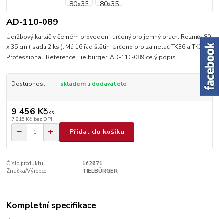
AD-110-089
Údržbový kartáč v černém provedení, určený pro jemný prach. Rozměr 80
x 35 cm ( sada 2 ks ). Má 16 řad štětin. Určeno pro zametač TK36 a TK38
Professional. Reference Tielbürger: AD-110-089
celý popis
Dostupnost
skladem u dodavatele
9 456 Kč
/
ks
7 815 Kč
bez DPH
Přidat do košíku
Číslo produktu:
162671
Značka/Výrobce:
TIELBÜRGER
Kompletní specifikace