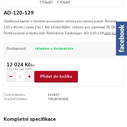
AD-120-129
Údržbový kartáč v černém provedení, určený pro jemný prach. Rozměr
120 x 40 cm ( sada 2 ks ). Má 16 řad štětin. Určeno pro zametač TK 58
Professional a Hydrostat. Reference Tielbürger: AD-120-129
celý popis
Dostupnost
skladem u dodavatele
12 024 Kč
/
ks
9 937 Kč
bez DPH
Přidat do košíku
Číslo produktu:
162667
Značka/Výrobce:
TIELBÜRGER
Kompletní specifikace