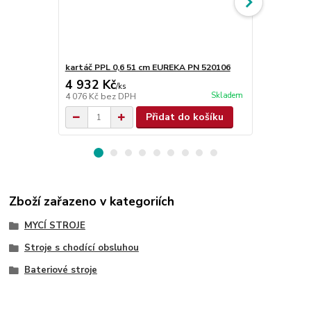
kartáč PPL 0,6 51 cm EUREKA PN 520106
kartáč PPL 
4 932 Kč
4 932 Kč
/
ks
Skladem
4 076 Kč
bez DPH
4 076 Kč
bez
Přidat do košíku
Zboží zařazeno v kategoriích
MYCÍ STROJE
Stroje s chodící obsluhou
Bateriové stroje