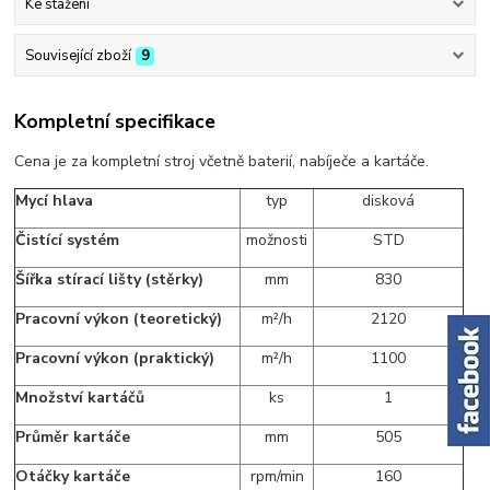
Ke stažení
Související zboží
9
Kompletní specifikace
Cena je za kompletní stroj včetně baterií, nabíječe a kartáče.
Mycí hlava
typ
disková
Čistící systém
možnosti
STD
Šířka stírací lišty (stěrky)
mm
830
Pracovní výkon (teoretický)
m²/h
2120
Pracovní výkon (praktický)
m²/h
1100
Množství kartáčů
ks
1
Průměr kartáče
mm
505
Otáčky kartáče
rpm/min
160