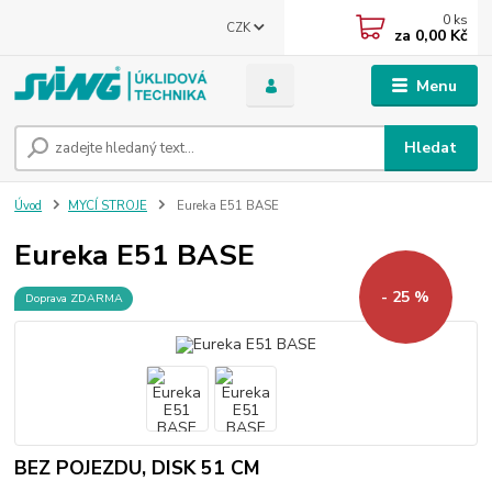
0
ks
CZK
za
0,00 Kč
Menu
Hledat
Úvod
MYCÍ STROJE
Eureka E51 BASE
Eureka E51 BASE
- 25 %
Doprava ZDARMA
BEZ POJEZDU, DISK 51 CM