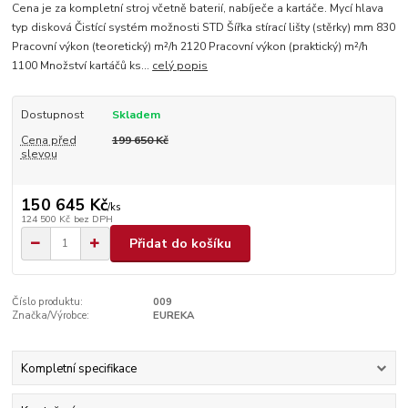
Cena je za kompletní stroj včetně baterií, nabíječe a kartáče. Mycí hlava
typ disková Čistící systém možnosti STD Šířka stírací lišty (stěrky) mm 830
Pracovní výkon (teoretický) m²/h 2120 Pracovní výkon (praktický) m²/h
1100 Množství kartáčů ks...
celý popis
Dostupnost
Skladem
Cena před
199 650 Kč
slevou
150 645 Kč
/
ks
124 500 Kč
bez DPH
Přidat do košíku
Číslo produktu:
009
Značka/Výrobce:
EUREKA
Kompletní specifikace