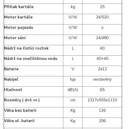
Přítlak kartáče
kg
25
Motor kartáče
V/W
24/520
Motor pojezdu
V/W
x
Motor sání
V/W
24/480
Nádrž na čistící roztok
L
40
Nádrž na znečištěnou vodu
L
40+40
Baterie
V
2x12
Nabíječ
typ
vestavěný
Hlučnost
dB(A)
65
Rozměry ( d×š ×v )
cm
1317x555x1110
Váha bez baterií
Kg
126
Váha vč. baterií
Kg
206