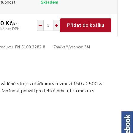
tupnost
Skladem
0 Kč
/
ks
Přidat do košíku
 Kč
bez DPH
roduktu:
FN 5100 2282 8
Značka/Výrobce:
3M
ováděné stroji s otáčkami v rozmezí 150 až 500 za
. Možnost použití pro lehké drhnutí za mokra s