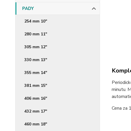
PADY
254 mm 10"
280 mm 11"
305 mm 12"
330 mm 13"
Komple
355 mm 14"
Periodick
381 mm 15"
minutu. M
automatick
406 mm 16"
Cena za 1
432 mm 17"
460 mm 18"