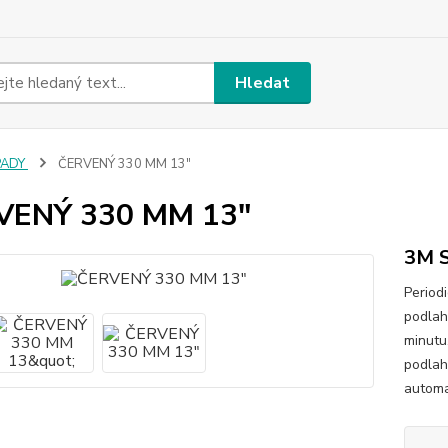
Hledat
PADY
ČERVENÝ 330 MM 13"
VENÝ 330 MM 13"
3M S
Period
podlah
minutu
podlah
automat