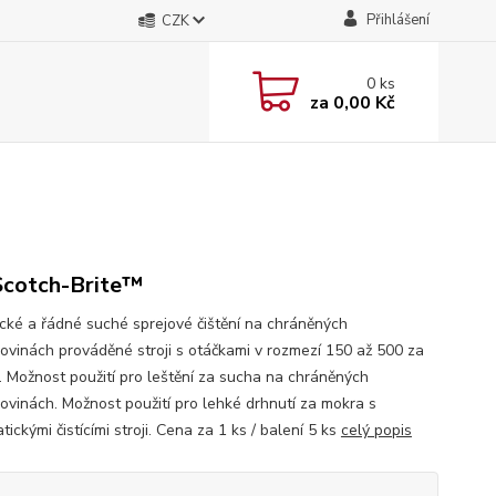
Přihlášení
CZK
0
ks
za
0,00 Kč
cotch-Brite™
ické a řádné suché sprejové čištění na chráněných
ovinách prováděné stroji s otáčkami v rozmezí 150 až 500 za
. Možnost použití pro leštění za sucha na chráněných
ovinách. Možnost použití pro lehké drhnutí za mokra s
ickými čistícími stroji. Cena za 1 ks / balení 5 ks
celý popis