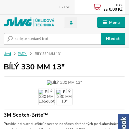
0
ks
CZK
za
0,00 Kč
Menu
Hledat
Úvod
PADY
BÍLÝ 330 MM 13"
BÍLÝ 330 MM 13"
3M Scotch-Brite™
Pravidelné suché leštící operace na všech chráněných podlahovinách