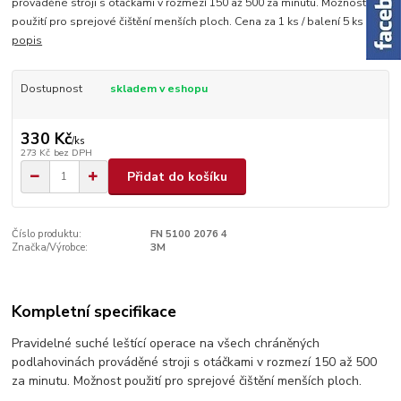
prováděné stroji s otáčkami v rozmezí 150 až 500 za minutu. Možnost
použití pro sprejové čištění menších ploch. Cena za 1 ks / balení 5 ks
celý
popis
Dostupnost
skladem v eshopu
330 Kč
/
ks
273 Kč
bez DPH
Přidat do košíku
Číslo produktu:
FN 5100 2076 4
Značka/Výrobce:
3M
Kompletní specifikace
Pravidelné suché leštící operace na všech chráněných
podlahovinách prováděné stroji s otáčkami v rozmezí 150 až 500
za minutu. Možnost použití pro sprejové čištění menších ploch.