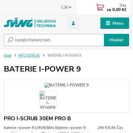
0
ks
CZK
za
0,00 Kč
Menu
Hledat
Úvod
MYCÍ STROJE
BATERIE I-POWER 9
BATERIE I-POWER 9
PRO I-SCRUB 30EM PRO B
baterie i-power 9 (24V/8,8Ah) Baterie i-power 9: 24V 8,8 Ah Čas