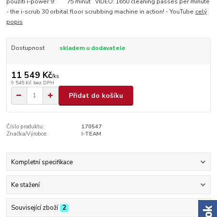
použití i-power 9: 75 minut VIDEO: 1650 cleaning passes per minute
- the i-scrub 30 orbital floor scrubbing machine in action! - YouTube
celý
popis
Dostupnost
skladem u dodavatele
11 549 Kč
/
ks
9 545 Kč
bez DPH
Přidat do košíku
Číslo produktu:
170547
Značka/Výrobce:
I-TEAM
Kompletní specifikace
Ke stažení
Související zboží
2